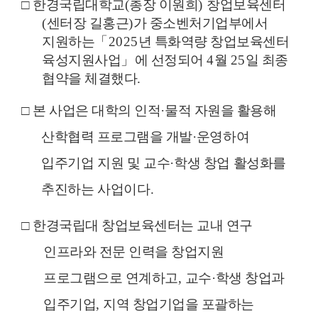
□
한경국립대학교
(
총장 이원희
)
창업보육센터
(
센터장 길홍근
)
가 중소벤처기업부에서
지원하는
「
2025
년 특화역량 창업보육센터
육성지원사업
」
에 선정되어
4
월
25
일 최종
협약을 체결했다
.
□
본
사업은 대학의 인적
·
물적 자원을 활용해
산학협력 프로그램을 개발
·
운영하여
입주기업 지원 및 교수
·
학생 창업 활성화를
추진하는 사업이다
.
□
한경국립대 창업보육센터는
교내 연구
인프라와 전문 인력을 창업지원
프로그램으로 연계하고
,
교수
·
학생 창업과
입주기업
,
지역 창업기업을 포괄하는