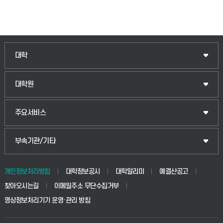
인문융합공공인재학부
대학
법경영학부
일반대학원
대학원
웰니스산업융합학부
산업대학원
입학안내
주요서비스
식물자원조경학부
공공정책대학원
웹메일
중앙도서관
부속기관/기타
동물생명융합학부
경영대학원
학사시스템(학부)
학생생활관(안성)
개인정보처리방침
대학정보공시
대학알리미
예결산공고
생명공학부
찾아오시는길
이메일주소 무단수집거부
교육대학원
학사시스템(전문학사 및 전공심화)
학생생활관(평택)
영상정보처리기기 운영·관리 방침
건설환경공학부
사이버캠퍼스(학부)
발전기금