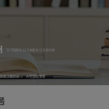
내
프로그램안내
AI면접플랫폼
폼