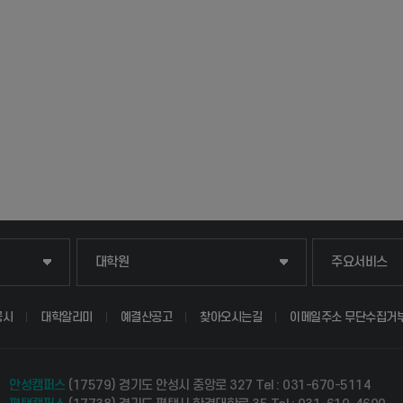
일반대학원
입학안내
대학원
주요서비스
산업대학원
웹메일
공시
대학알리미
예결산공고
찾아오시는길
이메일주소 무단수집거
공공정책대학원
학사시스템(학
안성캠퍼스
(17579) 경기도 안성시 중앙로 327
Tel : 031-670-5114
경영대학원
학사시스템(전