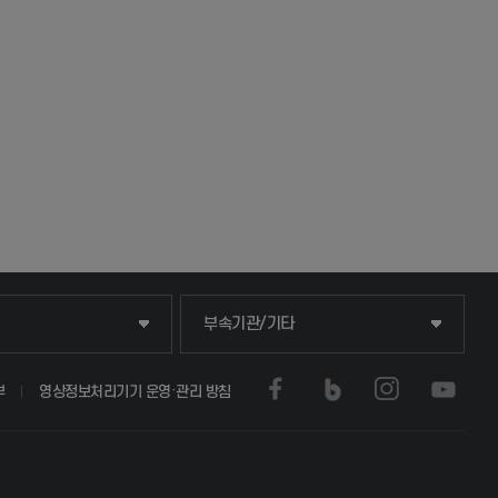
중앙도서관
부속기관/기타
학생생활관(안성)
부
영상정보처리기기 운영·관리 방침
부)
학생생활관(평택)
문학사 및 전공심화)
발전기금