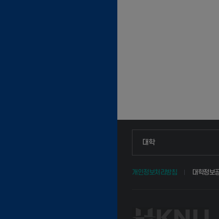
인문융합공공인재학부
대학
법경영학부
개인정보처리방침
대학정보
웰니스산업융합학부
식물자원조경학부