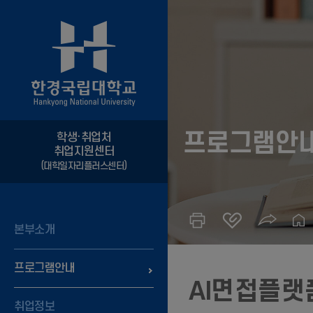
프로그램안
학생·취업처
취업지원센터
(대학일자리플러스센터)
본부소개
프로그램안내
AI면접플랫
취업정보