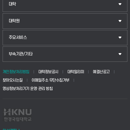
인문융합공공인재학부
대학
법경영학부
일반대학원
대학원
웰니스산업융합학부
산업대학원
입학안내
주요서비스
식물자원조경학부
공공정책대학원
웹메일
중앙도서관
부속기관/기타
동물생명융합학부
경영대학원
학사시스템(학부)
학생생활관(안성)
개인정보처리방침
대학정보공시
대학알리미
예결산공고
생명공학부
찾아오시는길
이메일주소 무단수집거부
교육대학원
학사시스템(전문학사 및 전공심화)
학생생활관(평택)
영상정보처리기기 운영·관리 방침
건설환경공학부
사이버캠퍼스(학부)
발전기금
사회안전시스템공학부
사이버캠퍼스(전문학사 및 전공심화)
산학협력단
식품생명화학공학부
시설바로처리서비스
취업지원센터