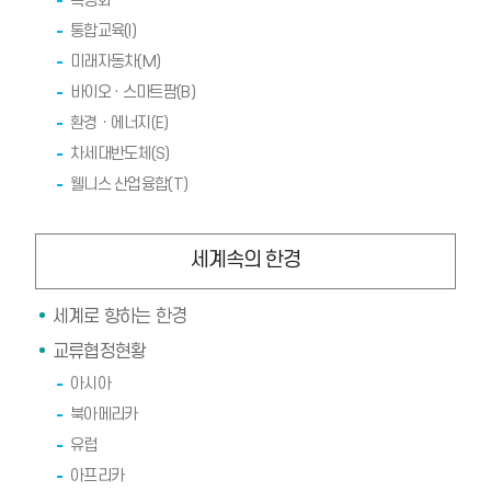
특성화
통합교육(I)
미래자동차(M)
바이오 · 스마트팜(B)
환경ㆍ에너지(E)
차세대반도체(S)
웰니스 산업융합(T)
세계속의 한경
세계로 향하는 한경
교류협정현황
아시아
북아메리카
유럽
아프리카