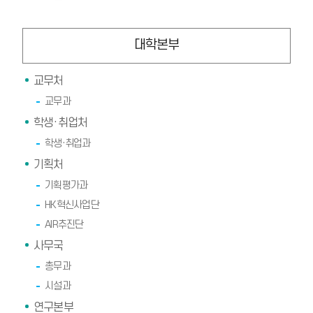
대학본부
교무처
교무과
학생·취업처
학생·취업과
기획처
기획평가과
HK혁신사업단
AIR추진단
사무국
총무과
시설과
연구본부