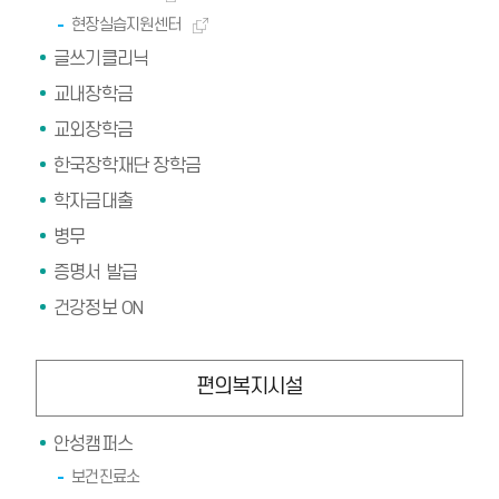
현장실습지원센터
글쓰기클리닉
교내장학금
교외장학금
한국장학재단 장학금
학자금대출
병무
증명서 발급
건강정보 ON
편의복지시설
안성캠퍼스
보건진료소