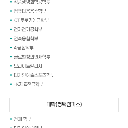
식품생명화학공학부
컴퓨터응용수학부
ICT로봇기계공학부
전자전기공학부
건축융합학부
AI융합학부
글로벌창의인재학부
브라이트칼리지
디자인예술스포츠학부
HK자율전공학부
대학(평택캠퍼스)
전체 학부