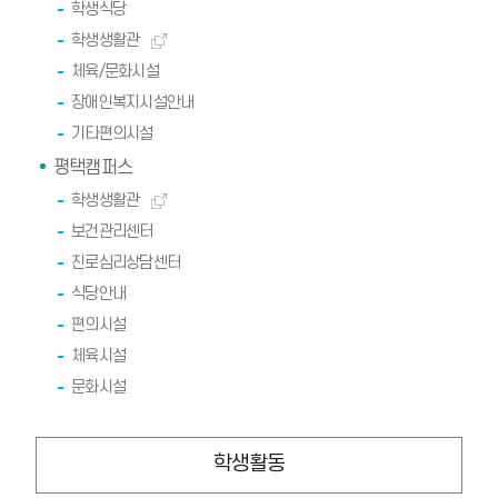
학생식당
학생생활관
체육/문화시설
장애인복지시설안내
기타편의시설
평택캠퍼스
학생생활관
보건관리센터
진로심리상담센터
식당안내
편의시설
체육시설
문화시설
학생활동