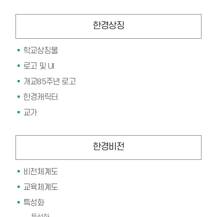
한경상징
학교상징물
로고 및 UI
개교85주년 로고
한경캐릭터
교가
한경비전
비전체계도
교육체계도
특성화