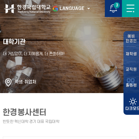
3
LANGUAGE
예비
대학기관
한경인
재학생
교직원
학생·취업처
졸업생
한경봉사센터