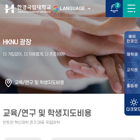
2
LANGUAGE
예비
HKNU 광장
한경인
재학생
교직원
교육/연구 및 학생지도비용
졸업생
교육/연구 및 학생지도비용