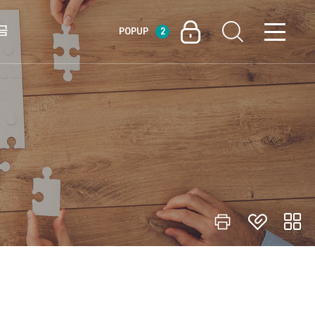
금
POPUP
2