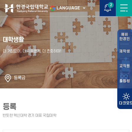
2
LANGUAGE
예비
대학생활
한경인
재학생
교직원
등록금
졸업생
등록