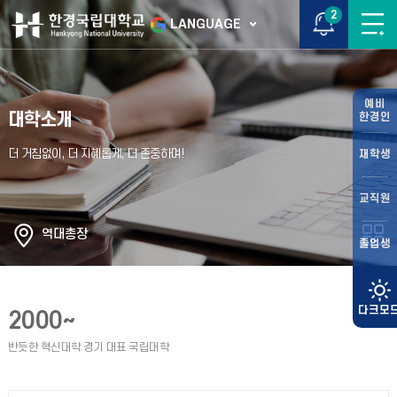
2
LANGUAGE
예비
대학소개
한경인
재학생
교직원
역대총장
졸업생
2000~