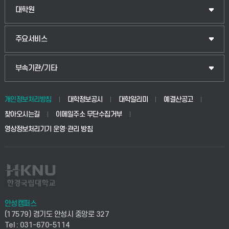
법경영학부
일반대학원
대학원
웰니스산업융합학부
산업대학원
입학안내
주요서비스
식물자원조경학부
공공정책대학원
웹메일
중앙도서관
부속기관/기타
동물생명융합학부
경영대학원
학사시스템(학부)
학생생활관(안성)
개인정보처리방침
대학정보공시
대학알리미
예결산공고
생명공학부
찾아오시는길
이메일주소 무단수집거부
교육대학원
학사시스템(전문학사 및 전공심화)
학생생활관(평택)
영상정보처리기기 운영·관리 방침
건설환경공학부
사이버캠퍼스(학부)
발전기금
사회안전시스템공학부
사이버캠퍼스(전문학사 및 전공심화)
산학협력단
식품생명화학공학부
시설바로처리서비스
취업지원센터
안성캠퍼스
(17579) 경기도 안성시 중앙로 327
컴퓨터응용수학부
연구실안전관리시스템
Tel : 031-670-5114
창업지원센터