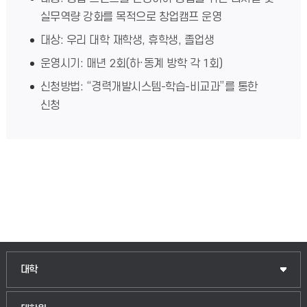
실무역량 강화를 목적으로 창업캠프 운영
대상: 우리 대학 재학생, 휴학생, 졸업생
운영시기: 매년 2회(하·동계 방학 각 1회)
신청방법: “경력개발시스템-학습-비교과”를 통한
신청
인문융합공공인재학부
대학
법경영학부