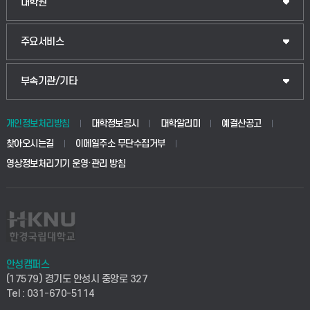
일반대학원
대학원
웰니스산업융합학부
산업대학원
입학안내
주요서비스
식물자원조경학부
공공정책대학원
웹메일
중앙도서관
부속기관/기타
동물생명융합학부
경영대학원
학사시스템(학부)
학생생활관(안성)
개인정보처리방침
대학정보공시
대학알리미
예결산공고
생명공학부
찾아오시는길
이메일주소 무단수집거부
교육대학원
학사시스템(전문학사 및 전공심화)
학생생활관(평택)
영상정보처리기기 운영·관리 방침
건설환경공학부
사이버캠퍼스(학부)
발전기금
사회안전시스템공학부
사이버캠퍼스(전문학사 및 전공심화)
산학협력단
식품생명화학공학부
시설바로처리서비스
취업지원센터
안성캠퍼스
(17579) 경기도 안성시 중앙로 327
컴퓨터응용수학부
연구실안전관리시스템
Tel : 031-670-5114
창업지원센터