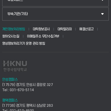
식물자원조경학부
공공정책대학원
웹메일
중앙도서관
부속기관/기타
동물생명융합학부
경영대학원
학사시스템(학부)
학생생활관(안성)
개인정보처리방침
대학정보공시
대학알리미
예결산공고
생명공학부
찾아오시는길
이메일주소 무단수집거부
교육대학원
학사시스템(전문학사 및 전공심화)
학생생활관(평택)
영상정보처리기기 운영·관리 방침
건설환경공학부
사이버캠퍼스(학부)
발전기금
사회안전시스템공학부
사이버캠퍼스(전문학사 및 전공심화)
산학협력단
식품생명화학공학부
시설바로처리서비스
취업지원센터
안성캠퍼스
(17579) 경기도 안성시 중앙로 327
컴퓨터응용수학부
연구실안전관리시스템
Tel : 031-670-5114
창업지원센터
ICT로봇기계공학부
평택캠퍼스
산학연구관리시스템
현장실습지원센터
(17738) 경기도 평택시 삼남로 283
Tel : 031-610-4600