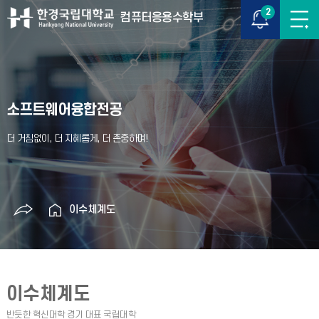
2
컴퓨터응용수학부
소프트웨어융합전공
이수체계도
이수체계도