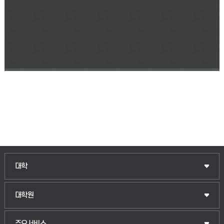
인문융합공공인재학부
대학
법경영학부
일반대학원
대학원
웰니스산업융합학부
산업대학원
입학안내
주요서비스