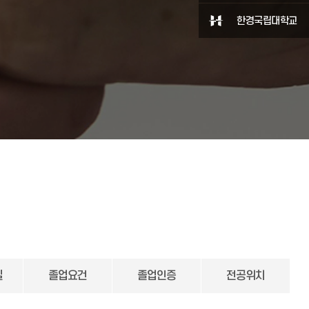
한경국립대학교
실
졸업요건
졸업인증
전공위치