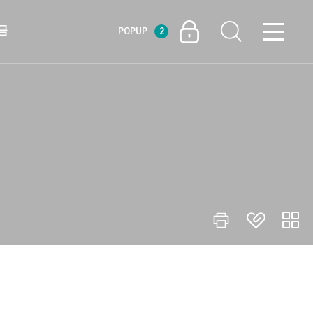
금
POPUP
2