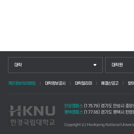
대학
대학원
개인정보처리방침
대학정보공시
대학알리미
예결산공고
찾
안성캠퍼스
(17579) 경기도 안성시 중앙
평택캠퍼스
(17738) 경기도 평택시 한
Copyright (c) Hankyong National Universi