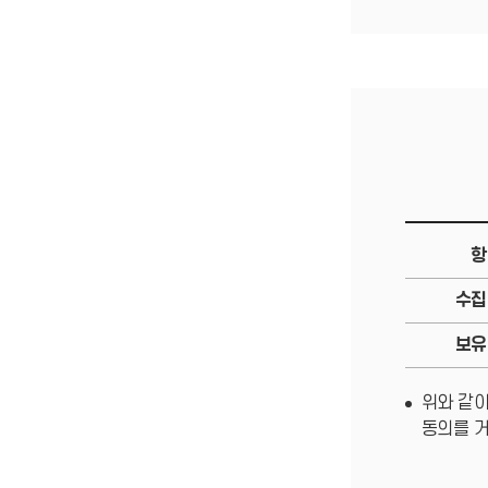
항
수집
보유
위와 같이
동의를 거