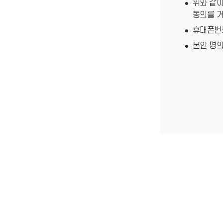
위와 같이
동의를 거
휴대폰번
본인 명