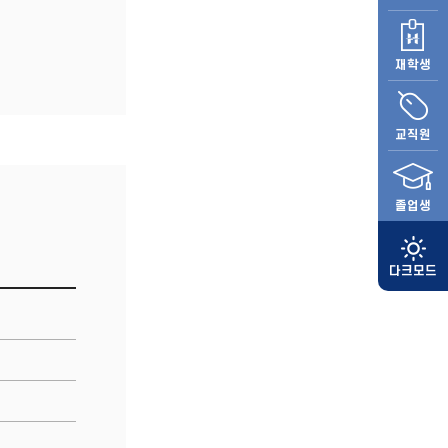
재학생
교직원
졸업생