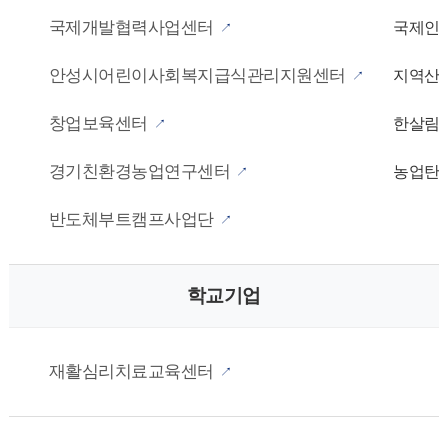
국제개발협력사업센터
국제인
안성시어린이사회복지급식관리지원센터
지역산
창업보육센터
한살림
경기친환경농업연구센터
농업탄
반도체부트캠프사업단
학교기업
재활심리치료교육센터