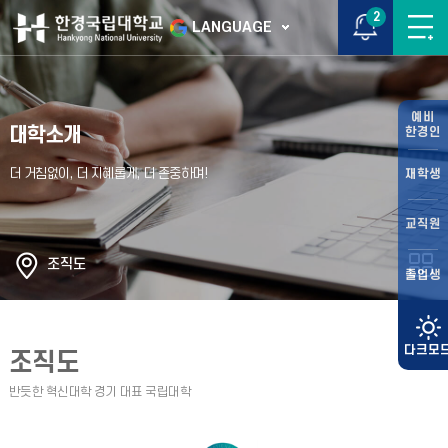
2
LANGUAGE
예비
대학소개
한경인
재학생
교직원
조직도
졸업생
조직도