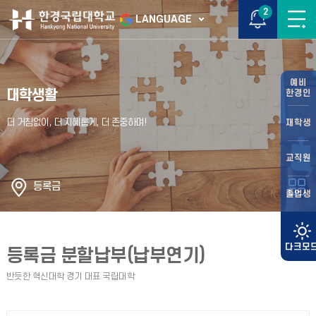
2
LANGUAGE
예비
대학생활
한경인
재학생
교직원
등록금
졸업생
등록금 분할납부(납부연기)